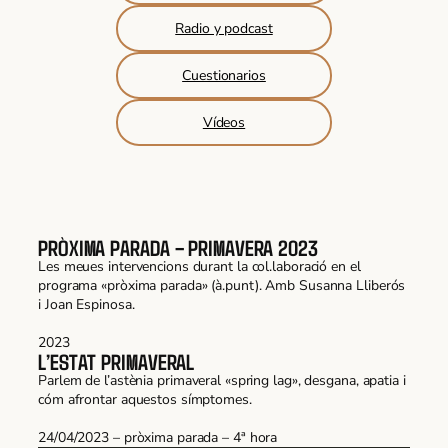
Radio y podcast
Cuestionarios
Vídeos
PRÒXIMA PARADA – PRIMAVERA 2023
Les meues intervencions durant la col.laboració en el
programa «pròxima parada» (à.punt). Amb Susanna Lliberós
i Joan Espinosa.
2023
L’ESTAT PRIMAVERAL
Parlem de l’astènia primaveral «spring lag», desgana, apatia i
cóm afrontar aquestos símptomes.
24/04/2023 – pròxima parada – 4ª hora