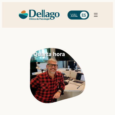
VAL
ES
Reserva tu cita
Selecciona el día y hora que mejor te convenga